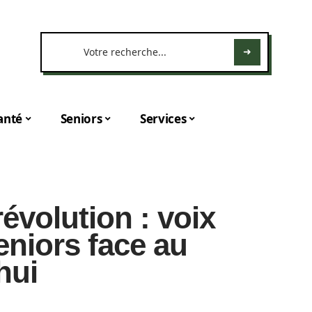
anté
Seniors
Services
révolution : voix
eniors face au
hui