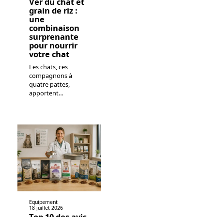
Ver du chat et
grain de riz :
une
combinaison
surprenante
pour nourrir
votre chat
Les chats, ces
compagnons à
quatre pattes,
apportent
…
Equipement
18 juillet 2026
Top 10 des avis