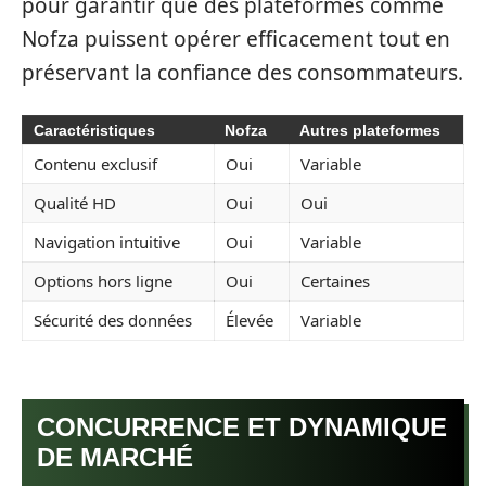
pour garantir que des plateformes comme
Nofza puissent opérer efficacement tout en
préservant la confiance des consommateurs.
Caractéristiques
Nofza
Autres plateformes
Contenu exclusif
Oui
Variable
Qualité HD
Oui
Oui
Navigation intuitive
Oui
Variable
Options hors ligne
Oui
Certaines
Sécurité des données
Élevée
Variable
CONCURRENCE ET DYNAMIQUE
DE MARCHÉ