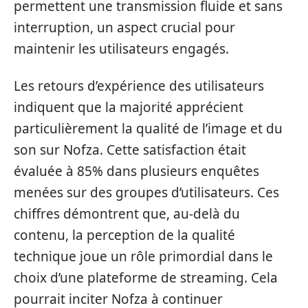
permettent une transmission fluide et sans
interruption, un aspect crucial pour
maintenir les utilisateurs engagés.
Les retours d’expérience des utilisateurs
indiquent que la majorité apprécient
particulièrement la qualité de l’image et du
son sur Nofza. Cette satisfaction était
évaluée à 85% dans plusieurs enquêtes
menées sur des groupes d’utilisateurs. Ces
chiffres démontrent que, au-delà du
contenu, la perception de la qualité
technique joue un rôle primordial dans le
choix d’une plateforme de streaming. Cela
pourrait inciter Nofza à continuer