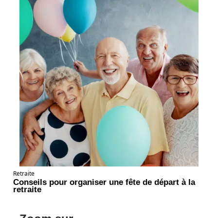
Retraite
Conseils pour organiser une fête de départ à la
retraite