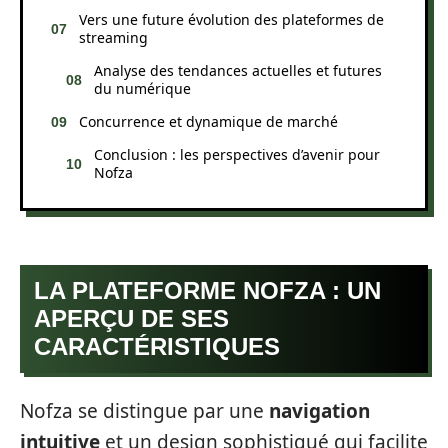
Vers une future évolution des plateformes de
streaming
Analyse des tendances actuelles et futures
du numérique
Concurrence et dynamique de marché
Conclusion : les perspectives d’avenir pour
Nofza
LA PLATEFORME NOFZA : UN
APERÇU DE SES
CARACTÉRISTIQUES
Nofza se distingue par une
navigation
intuitive
et un design sophistiqué qui facilite