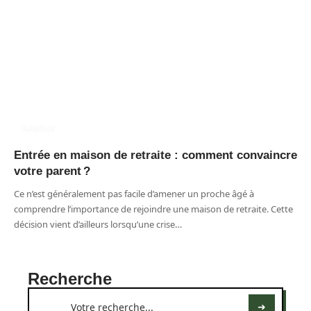
FAMILLE
Entrée en maison de retraite : comment convaincre
votre parent ?
Ce n’est généralement pas facile d’amener un proche âgé à
comprendre l’importance de rejoindre une maison de retraite. Cette
décision vient d’ailleurs lorsqu’une crise
…
Recherche