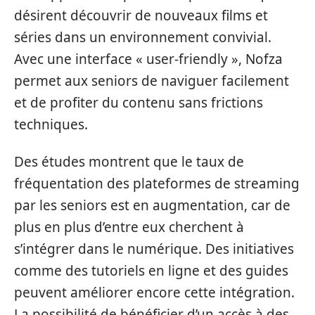
désirent découvrir de nouveaux films et
séries dans un environnement convivial.
Avec une interface « user-friendly », Nofza
permet aux seniors de naviguer facilement
et de profiter du contenu sans frictions
techniques.
Des études montrent que le taux de
fréquentation des plateformes de streaming
par les seniors est en augmentation, car de
plus en plus d’entre eux cherchent à
s’intégrer dans le numérique. Des initiatives
comme des tutoriels en ligne et des guides
peuvent améliorer encore cette intégration.
La possibilité de bénéficier d’un accès à des