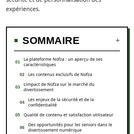
expériences.
SOMMAIRE
La plateforme Nofza : un aperçu de ses
caractéristiques
Les contenus exclusifs de Nofza
L’impact de Nofza sur le marché du
divertissement
Les enjeux de la sécurité et de la
confidentialité
Qualité de contenu et satisfaction utilisateur
Des opportunités pour les seniors dans le
divertissement numérique