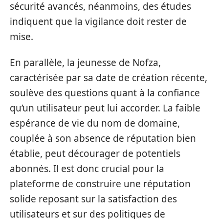
sécurité avancés, néanmoins, des études
indiquent que la vigilance doit rester de
mise.
En parallèle, la jeunesse de Nofza,
caractérisée par sa date de création récente,
soulève des questions quant à la confiance
qu’un utilisateur peut lui accorder. La faible
espérance de vie du nom de domaine,
couplée à son absence de réputation bien
établie, peut décourager de potentiels
abonnés. Il est donc crucial pour la
plateforme de construire une réputation
solide reposant sur la satisfaction des
utilisateurs et sur des politiques de