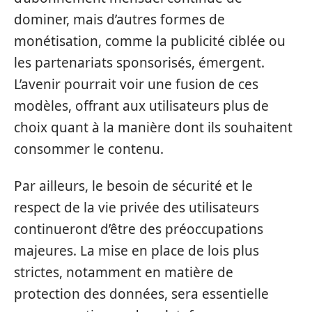
dominer, mais d’autres formes de
monétisation, comme la publicité ciblée ou
les partenariats sponsorisés, émergent.
L’avenir pourrait voir une fusion de ces
modèles, offrant aux utilisateurs plus de
choix quant à la manière dont ils souhaitent
consommer le contenu.
Par ailleurs, le besoin de sécurité et le
respect de la vie privée des utilisateurs
continueront d’être des préoccupations
majeures. La mise en place de lois plus
strictes, notamment en matière de
protection des données, sera essentielle