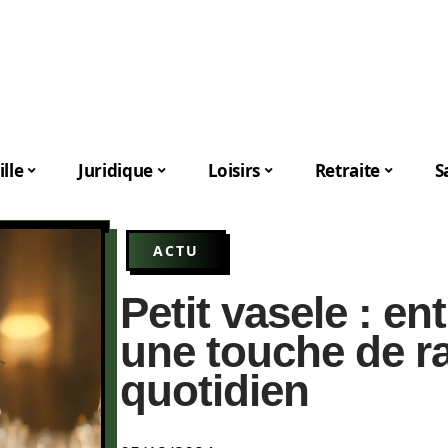
lle
Juridique
Loisirs
Retraite
S
ACTU
Petit vasele : en
une touche de r
quotidien