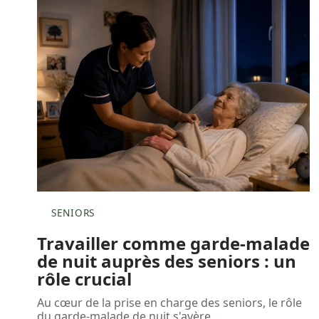
SENIORS
Travailler comme garde-malade
de nuit auprès des seniors : un
rôle crucial
Au cœur de la prise en charge des seniors, le rôle
du garde-malade de nuit s'avère
…