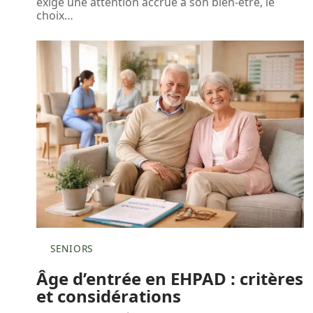
exige une attention accrue à son bien-être, le
choix
…
SENIORS
Âge d’entrée en EHPAD : critères
et considérations