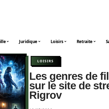
lle
Juridique
Loisirs
Retraite
S
LOISIRS
Les genres de fi
sur le site de st
Rigrov